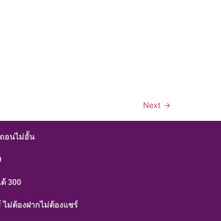
Next
→
ถอนไม่อั้น
0
ด้ 300
์ ไม่ต้องฝากไม่ต้องแชร์