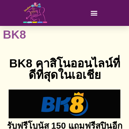
BK8
BK8 คาสิโนออนไลน์ที่
ดีที่สุดในเอเชีย
รับฟรีโบนัส 150 แถมฟรีสปินอีก