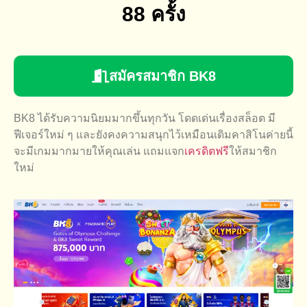
88 ครั้ง
สมัครสมาชิก BK8
BK8 ได้รับความนิยมมากขึ้นทุกวัน โดดเด่นเรื่องสล็อต มี
ฟีเจอร์ใหม่ ๆ และยังคงความสนุกไว้เหมือนเดิมคาสิโนค่ายนี้
จะมีเกมมากมายให้คุณเล่น แถมแจก
เครดิตฟรี
ให้สมาชิก
ใหม่