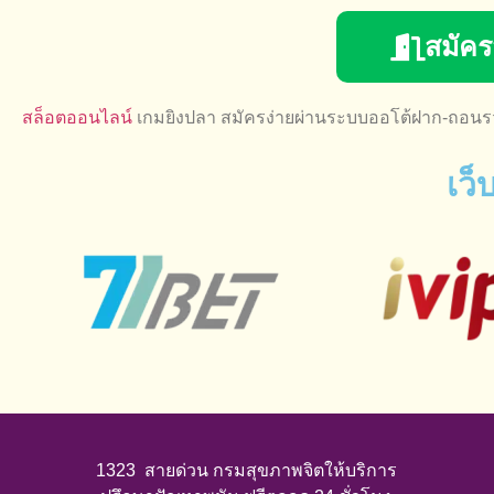
สมัค
สล็อตออนไลน์
เกมยิงปลา สมัครง่ายผ่านระบบออโต้ฝาก-ถอนรวด
เว็
1323 สายด่วน กรมสุขภาพจิตให้บริการ