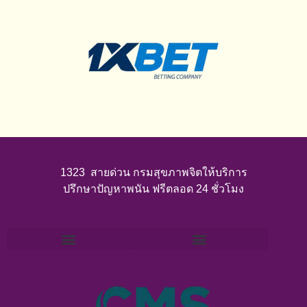
1323 สายด่วน กรมสุขภาพจิตให้บริการ
ปรึกษาปัญหาพนัน ฟรีตลอด 24 ชั่วโมง
โปรฝาก 29 รับ 100 ถอนไม่อั้น
เครดิตฟรียืนยันเบอร์ ไม่ต้องฝากไม่ต้องแชร์