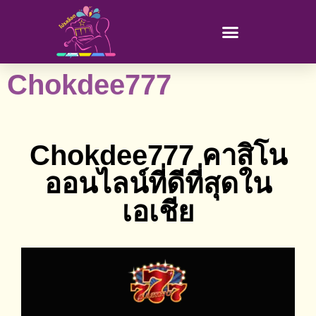
Chokdee777
Chokdee777 คาสิโน
ออนไลน์ที่ดีที่สุดใน
เอเชีย