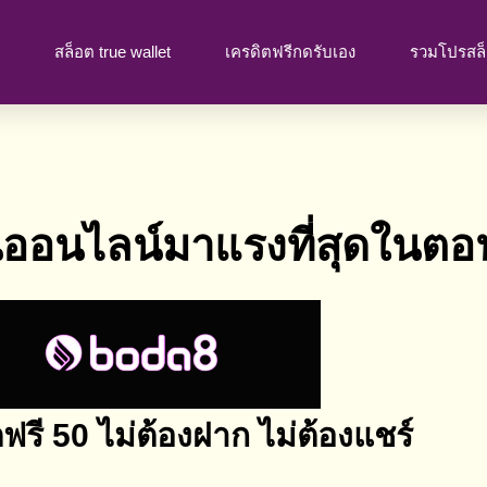
สล็อต true wallet
เครดิตฟรีกดรับเอง
รวมโปรสล็
ออนไลน์มาแรงที่สุดในตอน
รี 50 ไม่ต้องฝาก ไม่ต้องแชร์