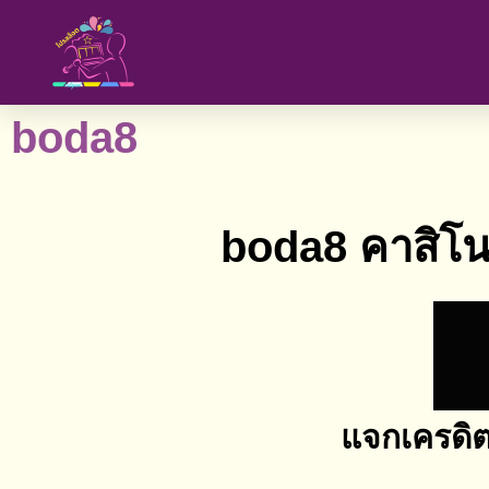
boda8
boda8 คาสิโน
แจกเครดิตฟ