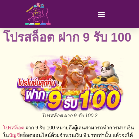
โปรสล็อต ฝาก 9 รับ 100
โปรสล็อต ฝาก 9 รับ 100 2
โปรสล็อต
ฝาก 9 รับ 100 หมายถึงผู้เล่นสามารถทำการฝากเงิน
ใน
บัญชี
สล็อตออนไลน์ด้วยจำนวนเงิน 9 บาทเท่านั้น แล้วจะได้