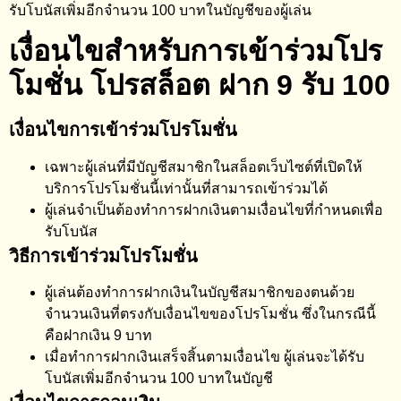
รับโบนัสเพิ่มอีกจำนวน 100 บาทในบัญชีของผู้เล่น
เงื่อนไขสำหรับการเข้าร่วมโปร
โมชั่น โปรสล็อต ฝาก 9 รับ 100
เงื่อนไขการเข้าร่วมโปรโมชั่น
เฉพาะผู้เล่นที่มีบัญชีสมาชิกในสล็อตเว็บไซต์ที่เปิดให้
บริการโปรโมชั่นนี้เท่านั้นที่สามารถเข้าร่วมได้
ผู้เล่นจำเป็นต้องทำการฝากเงินตามเงื่อนไขที่กำหนดเพื่อ
รับโบนัส
วิธีการเข้าร่วมโปรโมชั่น
ผู้เล่นต้องทำการฝากเงินในบัญชีสมาชิกของตนด้วย
จำนวนเงินที่ตรงกับเงื่อนไขของโปรโมชั่น ซึ่งในกรณีนี้
คือฝากเงิน 9 บาท
เมื่อทำการฝากเงินเสร็จสิ้นตามเงื่อนไข ผู้เล่นจะได้รับ
โบนัสเพิ่มอีกจำนวน 100 บาทในบัญชี