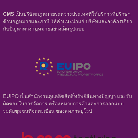
CMS
เป็นบริษัทกฎหมายระหว่างประเทศที่ให้บริการที่ปรึกษา
ด้านกฎหมายและภาษี ให้คําแนะนําแก่ บริษัทและองค์กรเกี่ยว
กับปัญหาทางกฎหมายอย่างเต็มรูปแบบ
EUIPO เป็นสำนักงานดูแลลิขสิทธิ์ทรัพย์สินทางปัญญา และรับ
ผิดชอบในการจัดการ ครื่องหมายการค้าและการออกแบบ
ระดับชุมชนที่จดทะเบียน ของสหภาพยุโรป