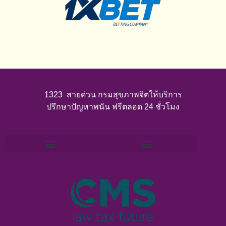
1323 สายด่วน กรมสุขภาพจิตให้บริการ
ปรึกษาปัญหาพนัน ฟรีตลอด 24 ชั่วโมง
โปรฝาก 29 รับ 100 ถอนไม่อั้น
เครดิตฟรียืนยันเบอร์ ไม่ต้องฝากไม่ต้องแชร์