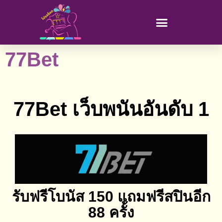
77Bet
77Bet เว็บพนันอันดับ 1
รับฟรีโบนัส 150 แถมฟรีสปินอีก
88 ครั้ง