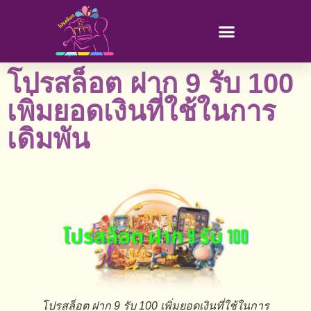
โปรสล็อต ฝาก 9 รับ 100
เพิ่มยอดเงินที่ใช้ในการ
เดิมพัน
โปรสล็อต ฝาก 9 รับ 100 เพิ่มยอดเงินที่ใช้ในการ