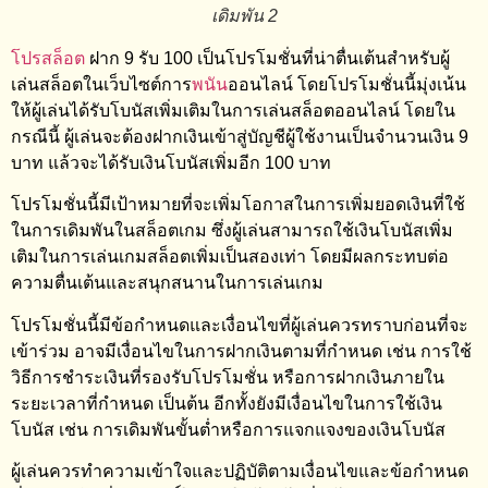
เดิมพัน 2
โปรสล็อต
ฝาก 9 รับ 100 เป็นโปรโมชั่นที่น่าตื่นเต้นสำหรับผู้
เล่นสล็อตในเว็บไซต์การ
พนัน
ออนไลน์ โดยโปรโมชั่นนี้มุ่งเน้น
ให้ผู้เล่นได้รับโบนัสเพิ่มเติมในการเล่นสล็อตออนไลน์ โดยใน
กรณีนี้ ผู้เล่นจะต้องฝากเงินเข้าสู่บัญชีผู้ใช้งานเป็นจำนวนเงิน 9
บาท แล้วจะได้รับเงินโบนัสเพิ่มอีก 100 บาท
โปรโมชั่นนี้มีเป้าหมายที่จะเพิ่มโอกาสในการเพิ่มยอดเงินที่ใช้
ในการเดิมพันในสล็อตเกม ซึ่งผู้เล่นสามารถใช้เงินโบนัสเพิ่ม
เติมในการเล่นเกมสล็อตเพิ่มเป็นสองเท่า โดยมีผลกระทบต่อ
ความตื่นเต้นและสนุกสนานในการเล่นเกม
โปรโมชั่นนี้มีข้อกำหนดและเงื่อนไขที่ผู้เล่นควรทราบก่อนที่จะ
เข้าร่วม อาจมีเงื่อนไขในการฝากเงินตามที่กำหนด เช่น การใช้
วิธีการชำระเงินที่รองรับโปรโมชั่น หรือการฝากเงินภายใน
ระยะเวลาที่กำหนด เป็นต้น อีกทั้งยังมีเงื่อนไขในการใช้เงิน
โบนัส เช่น การเดิมพันขั้นต่ำหรือการแจกแจงของเงินโบนัส
ผู้เล่นควรทำความเข้าใจและปฏิบัติตามเงื่อนไขและข้อกำหนด