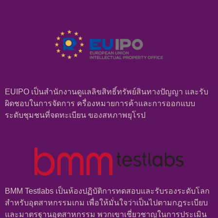
EUIPO เป็นสำนักงานดูแลลิขสิทธิ์ทรัพย์สินทางปัญญา และรับ
ผิดชอบในการจัดการ ครื่องหมายการค้าและการออกแบบ
ระดับชุมชนที่จดทะเบียน ของสหภาพยุโรป
BMM Testlabs เป็นห้องปฏิบัติการทดสอบและรับรองระดับโลก
สำหรับอุตสาหกรรมเกม เพื่อให้มั่นใจว่าเป็นไปตามกฎระเบียบ
และมาตรฐานอุตสาหกรรม พวกเขาเชี่ยวชาญในการประเมิน