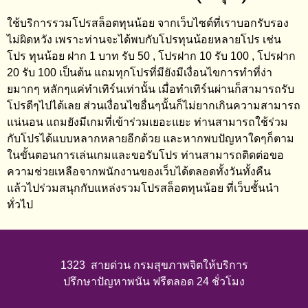
ใช้บริการรวมโปรสล็อตทุนน้อย จากเว็บไซต์ที่เราบอกรับรอง
ไม่ผิดหวัง เพราะท่านจะได้พบกับโปรทุนน้อยหลายโปร เช่น
โปร ทุนน้อย ฝาก 1 บาท รับ 50 , โปรฝาก 10 รับ 100 , โปรฝาก
20 รับ 100 เป็นต้น แถมทุกโปรที่มียังมีเงื่อนไขการทำที่ง่า
ยมากๆ หลักๆแค่ทำเทิร์นเท่านั้น เมื่อทำเทิร์นผ่านก็สามารถรับ
โปรดีๆไปได้เลย ส่วนเงื่อนไขอื่นๆนั้นก็ไม่ยากเกินความสามารถ
แน่นอน แถมยังมีเกมที่เข้าร่วมเยอะแยะ ท่านสามารถใช้ร่วม
กับโปรได้แบบหลากหลายอีกด้วย และหากพบปัญหาใดๆก็ตาม
ในขั้นตอนการเล่นเกมและขอรับโปร ท่านสามารถติดต่อขอ
ความช่วยเหลือจากพนักงานของเว็บได้ตลอดทั้งวันทั้งคืน
แล้วไปร่วมสนุกกับแหล่งรวมโปรสล็อตทุนน้อย ที่เว็บชั้นนำ
ทั่วไป
1323 สายด่วน กรมสุขภาพจิตให้บริการ
ปรึกษาปัญหาพนัน ฟรีตลอด 24 ชั่วโมง