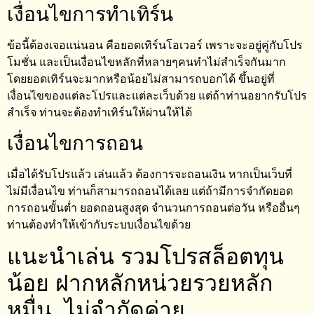
เงื่อนไขการทำเทิร์น
ข้อนี้ต้องเจอแน่นอน คือยอดเทิร์นโอเวอร์ เพราะจะอยู่คู่กับโปร
โมชั่น และเป็นเงื่อนไขหลักที่หลายๆคนทำไม่สำเร็จกันมาก
โดยยอดเทิร์นจะมากหรือน้อยไม่สามารถบอกได้ ขึ้นอยู่ที่
เงื่อนไขของแต่ละโปรและแต่ละเว็บด้วย แต่ถ้าท่านอยากรับโปร
สำเร็จ ท่านจะต้องทำเทิร์นให้ผ่านให้ได้
เงื่อนไขการถอน
เมื่อได้รับโปรแล้ว เล่นแล้ว ต้องการจะถอนเงิน หากเป็นเว็บที่
ไม่มีเงื่อนไข ท่านก็สามารถถอนได้เลย แต่ถ้ามีการจำกัดยอด
การถอนขั้นต่ำ ยอดถอนสูงสุด จำนวนการถอนต่อวัน หรืออื่นๆ
ท่านต้องทำให้เข้ากับระบบเงื่อนไขด้วย
แนะนำเล่น รวมโปรสล็อตทุน
น้อย ฝากหลักหน่วยรวยหลัก
หมื่น ไม่จำกัดค่าย