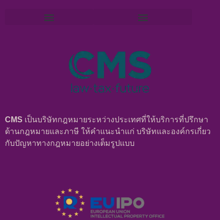
โปรฝาก 29 รับ 100 ถอนไม่อั้น
เครดิตฟรียืนยันเบอร์ ไม่ต้องฝากไม่ต้องแชร์
CMS
เป็นบริษัทกฎหมายระหว่างประเทศที่ให้บริการที่ปรึกษา
ด้านกฎหมายและภาษี ให้คําแนะนําแก่ บริษัทและองค์กรเกี่ยว
กับปัญหาทางกฎหมายอย่างเต็มรูปแบบ