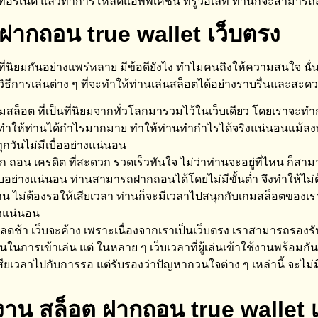
ร์เน็ต แล้วทำการโหลดแอพพิเคชั่น ทรูวอเลท ท่านก็จะสามารถสนุก
 ฝากถอน true wallet เว็บตรง
็นที่นิยมกันอย่างแพร่หลาย มีข้อดียังไง ทำไมคนถึงให้ความสนใจ 
วิธีการเล่นต่าง ๆ ที่จะทำให้ท่านเล่นสล็อตได้อย่างราบรื่นและสะดว
ล็อต ที่เป็นที่นิยมจากทั่วโลกมารวมไว้ในเว็บเดียว โดยเราจะทำก
จะทำให้ท่านได้กำไรมากมาย ทำให้ท่านทำกำไรได้จริงแน่นอนแม้ลง
วันไม่มีเบื่ออย่างแน่นอน
ม ฝาก ถอน เครดิต ที่สะดวก รวดเร็วทันใจ ไม่ว่าท่านจะอยู่ที่ไหน 
คับอย่างแน่นอน ท่านสามารถฝากถอนได้โดยไม่มีขั้นต่ำ จึงทำให้ไ
นาน ไม่ต้องรอให้เสียเวลา ท่านก็จะมีเวลาไปสนุกกับเกมสล็อตของเร
างแน่นอน
ดช้า เว็บจะค้าง เพราะเนื่องจากเราเป็นเว็บตรง เราสามารถรองรับผู้เ
นการเข้าเล่น แต่ ในหลาย ๆ เว็บเวลาที่ผู้เล่นเข้าใช้งานพร้อมกั
สียเวลาไปกับการรอ แต่รับรองว่าปัญหากวนใจต่าง ๆ เหล่านี้ จะไม่ม
งาน สล็อต ฝากถอน true wallet 