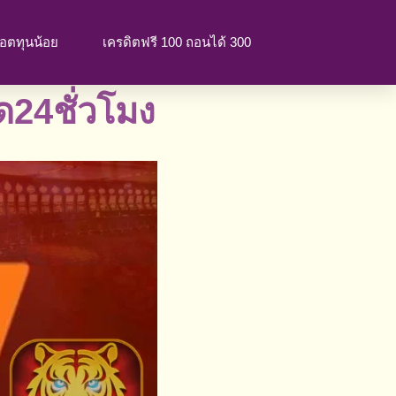
อตทุนน้อย
เครดิตฟรี 100 ถอนได้ 300
ด24ชั่วโมง