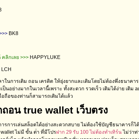
8
>>>
BK8
ด้ คลิกเลย >>>
HAPPYLUKE
LCH
ในการเติม ถอน เครดิต ให้ยุ่งยากและเติมโดยไม่ต้องพึ่งธนาคาร ส
มเป็นอย่างมากในเวลานี้เพราะ ทั้งสะดวก รวดเร็ว เติมได้ง่าย เติม a
์มือถือของท่านก็สามารถเติมได้แล้ว
กถอน true wallet เว็บตรง
ิการการเล่นสล็อตได้อย่างสะดวกสบาย ไม่ต้องใช้บัญชีธนาคารก็ได้ เ
let ไม่มี ขั้น ต่ํา ที่มีโปร
ฝาก 29 รับ 100 ไม่ต้องทำเทิร์น
ไม่ว่าท