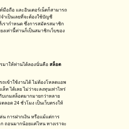
ัพท์มือถือ และอินเตอร์เน็ตก็สามารถ
จำเป็นเลยที่จะต้องใช้บัญชี
ที่เรากำหนด ซึ่งการสมัครสมาชิก
พียงเท่านี้ท่านก็เป็นสมาชิกเว็บของ
ดสรรมาให้ท่านได้ลองนั่นคือ
สล็อต
มารถเข้าใช้งานได้ ไม่ต้องโหลดแอพ
็ท ได้เลย ไม่ว่าจะลงทุนเท่าไหร่
ุกกับเกมสล็อตมากมายกว่าหลาย
รตลอด 24 ชั่วโมง เป็นเว็บตรงให้
้าเล่น การฝากเงิน หรือแม้แต่การ
จะฝาก ถอนมากน้อยแค่ไหน ทางเราจะ