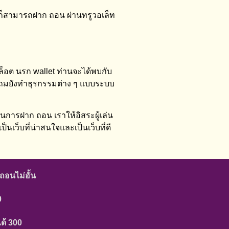
นก็สามารถฝาก ถอน ผ่านทรูวอเล็ท
สล็อต นรก wallet ท่านจะได้พบกับ
0% แถมยังทำธุรกรรมต่าง ๆ แบบระบบ
นการฝาก ถอน เราให้อิสระผู้เล่น
นเว็บที่น่าสนใจและเป็นเว็บที่ดี
ถอนไม่อั้น
0
ด้ 300